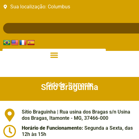
Sua localização:
Columbus
Cidade: Itamonte
Sítio Braguinha
Sítio Braguinha | Rua usina dos Bragas s/n Usina
dos Bragas, Itamonte - MG, 37466-000
Horário de Funcionamento:
Segunda a Sexta, das
12h às 15h