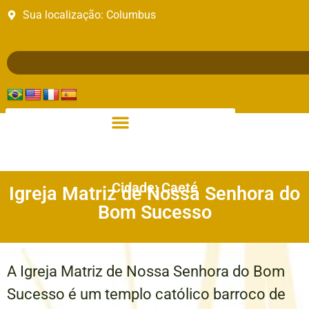
Sua localização:
Columbus
Cidade: Caeté
Igreja Matriz de Nossa Senhora do
Bom Sucesso
A Igreja Matriz de Nossa Senhora do Bom
Sucesso é um templo católico barroco de