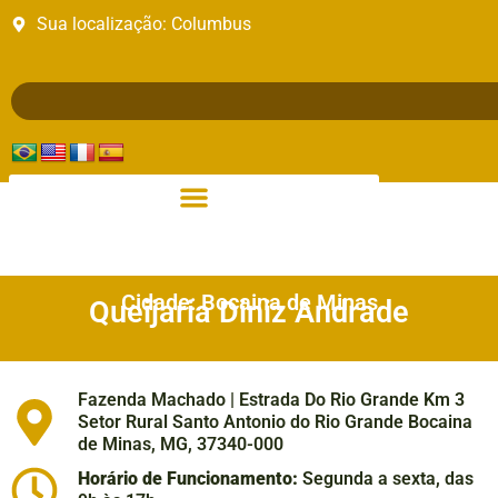
Sua localização:
Columbus
Cidade: Bocaina de Minas
Queijaria Diniz Andrade
Fazenda Machado | Estrada Do Rio Grande Km 3
Setor Rural Santo Antonio do Rio Grande Bocaina
de Minas, MG, 37340-000
Horário de Funcionamento:
Segunda a sexta, das