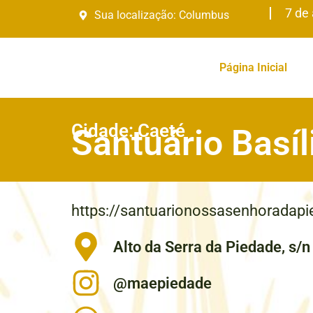
7 de
Sua localização:
Columbus
Página Inicial
Cidade: Caeté
Santuário Basí
https://santuarionossasenhoradapi
Alto da Serra da Piedade, s/
@maepiedade