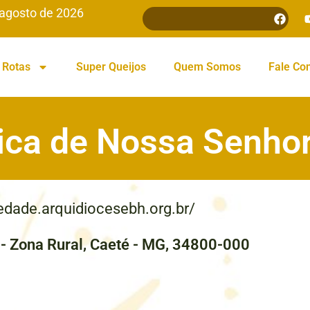
 agosto de 2026
Rotas
Super Queijos
Quem Somos
Fale Co
lica de Nossa Senho
edade.arquidiocesebh.org.br/
n - Zona Rural, Caeté - MG, 34800-000