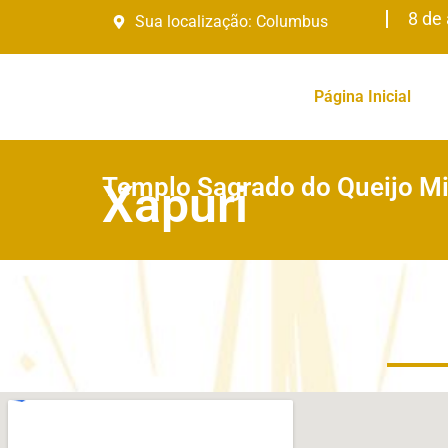
8 de
Sua localização:
Columbus
Página Inicial
Templo Sagrado do Queijo Mi
Xapuri